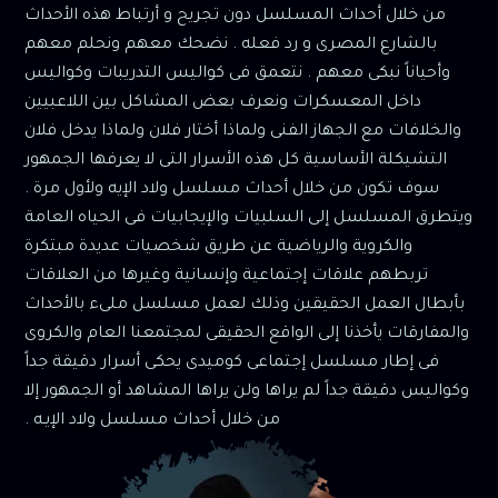
من خلال أحداث المسلسل دون تجريح و أرتباط هذه الأحداث
بالشارع المصرى و رد فعله . نضحك معهم ونحلم معهم
وأحياناً نبكى معهم . نتعمق فى كواليس التدريبات وكواليس
داخل المعسكرات ونعرف بعض المشاكل بين اللاعبيين
والخلافات مع الجهاز الفنى ولماذا أختار فلان ولماذا يدخل فلان
التشيكلة الأساسية كل هذه الأسرار التى لا يعرفها الجمهور
سوف تكون من خلال أحداث مسلسل ولاد الإيه ولأول مرة .
ويتطرق المسلسل إلى السلبيات والإيجابيات فى الحياه العامة
والكروية والرياضية عن طريق شخصيات عديدة مبتكرة
تربطهم علاقات إجتماعية وإنسانية وغيرها من العلاقات
بأبطال العمل الحقيقين وذلك لعمل مسلسل ملىء بالأحداث
والمفارقات يأخذنا إلى الواقع الحقيقى لمجتمعنا العام والكروى
فى إطار مسلسل إجتماعى كوميدى يحكى أسرار دقيقة جداً
وكواليس دقيقة جداً لم يراها ولن يراها المشاهد أو الجمهور إلا
من خلال أحداث مسلسل ولاد الإيـه .