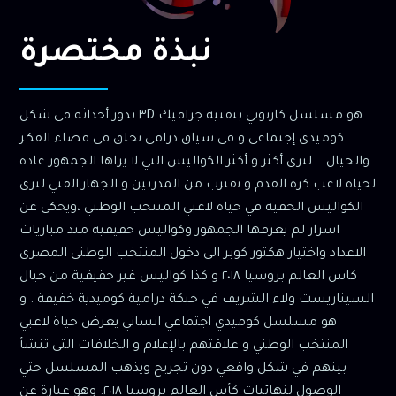
نبذة مختصرة
هو مسلسل كارتوني بتقنية جرافيك ٣D تدور أحداثة فى شكل
كوميدى إجتماعى و فى سياق درامى نحلق فى فضاء الفكـر
والخيال ...لنرى أكثر و أكثر الكواليس التي لا يراها الجمهور عادة
لحياة لاعب كرة القدم و نقترب من المدربين و الجهاز الفني لنرى
الكواليس الخفية في حياة لاعبي المنتخب الوطني ،ويحكى عن
اسرار لم يعرفها الجمهور وكواليس حقيقية منذ مباريات
الاعداد واختيار هكتور كوبر الى دخول المنتخب الوطنى المصرى
كاس العالم بروسيا ٢٠١٨ و كذا كواليس غير حقيقية من خيال
السيناريست ولاء الشريف في حبكة درامية كوميدية خفيفة . و
هو مسلسل كوميدي اجتماعي انساني يعرض حياة لاعبي
المنتخب الوطني و علاقتهم بالإعلام و الخلافات التى تنشأ
بينهم في شكل واقعي دون تجريح ويذهب المسلسل حتي
الوصول لنهائيات كأس العالم بروسيا ٢٠١٨. وهو عبارة عن